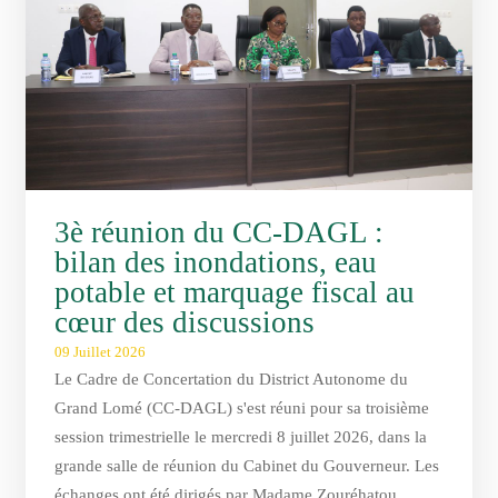
PROPRE » : LE DAGL SUPPRIME UN DÉPOTOIR SAUVAGE DANS LA COMMUNE D
EUL III : DES ÉQUIPEMENTS SPORTIFS OFFERTS AUX COMMUNES DU GOLFE 1
3è réunion du CC-DAGL :
bilan des inondations, eau
potable et marquage fiscal au
cœur des discussions
09 Juillet 2026
Le Cadre de Concertation du District Autonome du
Grand Lomé (CC-DAGL) s'est réuni pour sa troisième
session trimestrielle le mercredi 8 juillet 2026, dans la
grande salle de réunion du Cabinet du Gouverneur. Les
échanges ont été dirigés par Madame Zouréhatou