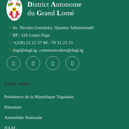
D
istrict
A
utonome
du
G
rand
L
omé
Av. Nicolas Grunitzky, Quartier Administratif
BP : 326 Lomé-Togo
+(228) 22 22 57 86 / 70 31 21 21
dagl@dagl.tg, communication@dagl.tg
Liens utiles
Présidence de la République Togolaise
Primature
Assemblée Nationale
HAAC