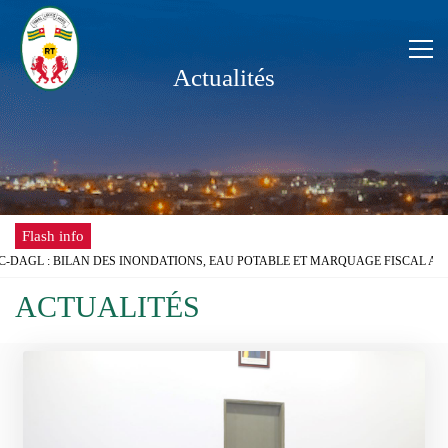
Actualités
Flash info
AGL : BILAN DES INONDATIONS, EAU POTABLE ET MARQUAGE FISCAL AU C
OLAIRE : LE GOUVERNEUR DU DAGL REÇOIT UNE DÉLÉGATION DE L’ONG AI
ACTUALITÉS
POSE DÉSORMAIS D'UNE ANTENNE RÉGIONALE DE LA CHAMBRE DE COMMERC
 FÊTE DU TRAVAIL AU DISTRICT AUTONOME DU GRAND LOMÉ
ÈMES D’INONDATIONS DANS LE GRAND LOMÉ : L’ENTRÉE EN SCÈNE DU MIC
RTATION DU DISTRICT AUTONOME DU GRAND LOMÉ A TENU SA 2ÈME RÉUNI
S D’INONDATION DANS LE GRAND LOMÉ : VERS UNE SYNERGIE D’ACTIONS 
DAGL A PRIS PART AU LANCEMENT DE LA CAMPAGNE DE VACCINATION CON