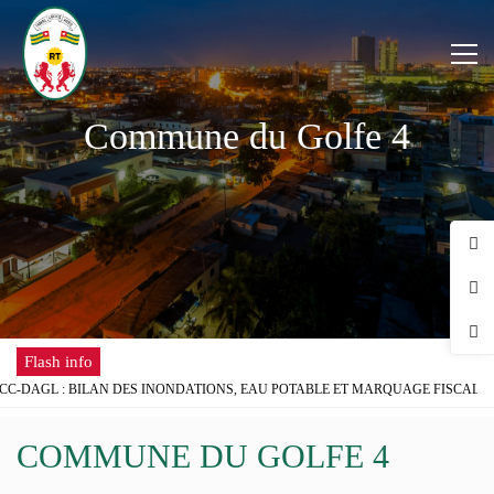
Commune du Golfe 4
Flash info
C-DAGL : BILAN DES INONDATIONS, EAU POTABLE ET MARQUAGE FISCAL AU
 SCOLAIRE : LE GOUVERNEUR DU DAGL REÇOIT UNE DÉLÉGATION DE L’ONG 
ISPOSE DÉSORMAIS D'UNE ANTENNE RÉGIONALE DE LA CHAMBRE DE COMME
COMMUNE DU GOLFE 4
LA FÊTE DU TRAVAIL AU DISTRICT AUTONOME DU GRAND LOMÉ