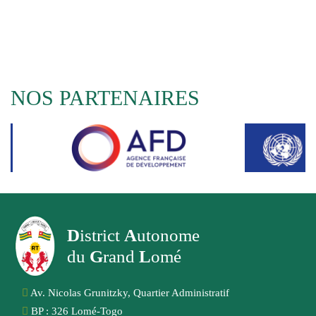
NOS PARTENAIRES
D
istrict
A
utonome
du
G
rand
L
omé
Av. Nicolas Grunitzky, Quartier Administratif
BP : 326 Lomé-Togo