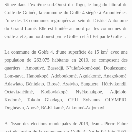
BLÈMES D’INONDATIONS DANS LE GRAND LOMÉ : L’ENTRÉE EN SCÈNE DU M
Située dans l’extrême sud-Ouest du Togo, le long du littoral du
CERTATION DU DISTRICT AUTONOME DU GRAND LOMÉ A TENU SA 2ÈME RÉU
Golfe de Guinée, la commune du Golfe 4 siégée à Amoutivé est
QUES D’INONDATION DANS LE GRAND LOMÉ : VERS UNE SYNERGIE D’ACTION
l’une des 13 communes regroupées au sein du District Autonome
U DAGL A PRIS PART AU LANCEMENT DE LA CAMPAGNE DE VACCINATION C
du Grand Lomé. Elle est limitée au nord par les communes du
O PROPRE » : LE DAGL SUPPRIME UN DÉPOTOIR SAUVAGE DANS LA COMMUNE
 PEUL III : DES ÉQUIPEMENTS SPORTIFS OFFERTS AUX COMMUNES DU GOLFE
Golfe 2 et 3, au nord-ouest par le Golfe 5 et à l’Est par le Golfe 1.
2
La commune du Golfe 4, d’une superficie de 15 km
avec une
population de 263.075 habitants en 2010, se composent des
quartiers : Amoutivé, Bassadji, N’tifafa-komé-sud, Doulassame,
Lom-nava, Hanoukopé, Adoboukomé, Aguiakomé, Anagokomé,
Adawlato, Béniglato, Biossé, Assivito, Sanguéra, Hétrivikondji,
Octavia-nétimé, Kodjoviakopé, Nyékonakpoè, Adjololo,
Kodomé, Tokoin Gbadago, CHU Sylvanus OLYMPIO,
Dogbéavu, Abové, Bè-Klikamé, Atikoumé-Adjomayi.
A l’issue des élections municipales de 2019, Jean - Pierre Fabre
est élu maire de la
commune du Golfe 4. Né le 02 Juin 1952,