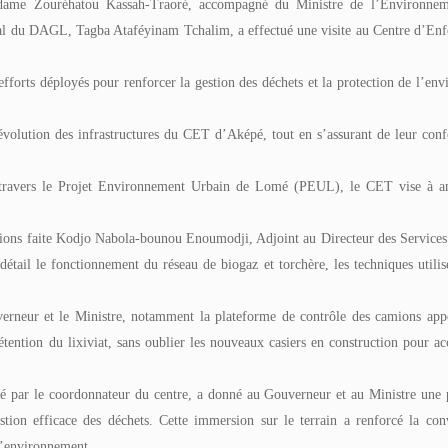
mé
marquage fiscal au cœur d
me Zouréhatou Kassah-Traoré, accompagné du Ministre de l’Environnem
discussions
Mai 2026
éral du DAGL,
Tagba Ataféyinam Tchalim, a effectué une visite au Centre d’En
09 Juillet 2026
s efforts déployés pour renforcer la gestion des déchets et la protection de l’en
r l’évolution des infrastructures du CET d’Aképé, tout en s’assurant de leur con
travers le Projet Environnement Urbain de Lomé (PEUL), le CET vise à am
.
llations faite Kodjo Nabola-bounou Enoumodji, Adjoint au Directeur des Service
il le fonctionnement du réseau de biogaz et torchère, les techniques utilis
ouverneur et le Ministre, notamment la plateforme de contrôle des camions app
étention du lixiviat, sans oublier les nouveaux casiers en construction pour acc
ué par le coordonnateur du centre, a donné au Gouverneur et au Ministre une 
stion efficace des déchets. Cette immersion sur le terrain a renforcé la con
 l’environnement.