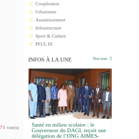
Coopération
Urbanisme
Assainissement
Infrastructure
Sport & Culture
PEUL III
Voir tout
INFOS À LA UNE
Santé en milieu scolaire : le
vue(s)
575
 bilan
Gouverneur du DAGL reçoit une
Le Grand 
le et
délégation de l’ONG AIMES-
désormais 