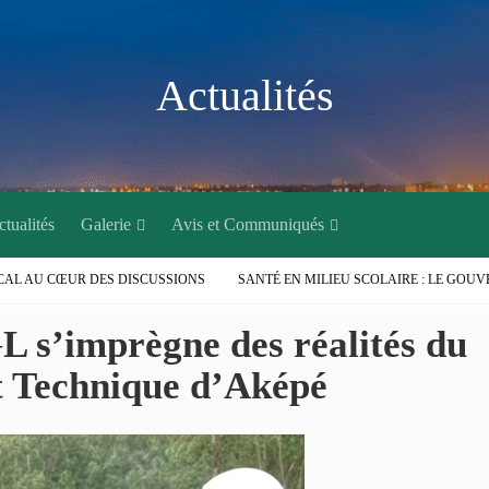
Actualités
tualités
Galerie
Avis et Communiqués
 AU CŒUR DES DISCUSSIONS
SANTÉ EN MILIEU SCOLAIRE : LE GOUVER
ONSE AUX PROBLÈMES D’INONDATIONS DANS LE GRAND LOMÉ : L’ENTRÉE E
 s’imprègne des réalités du
IONS AU PROFIT DES POPULATIONS
LE GOUVERNEUR DU DAGL A PRIS 
MUNE DE GOLFE 1
MISE EN ŒUVRE DU PEUL III : DES ÉQUIPEMENTS SPO
t Technique d’Aképé