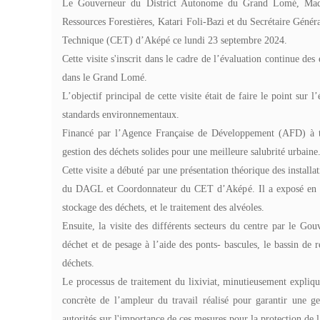
Lo
Le Gouverneur du District Autonome du Grand Lomé, Mada
04 
Ressources Forestières,
Katari Foli-Bazi et du Secrétaire Gén
Technique (CET) d’Aképé ce lundi 23 septembre 2024.
Cette visite s'inscrit dans le cadre de l’évaluation continue de
dans le Grand Lomé.
L’objectif principal de cette visite était de faire le point su
standards environnementaux.
Financé par l’Agence Française de Développement (AFD) à 
gestion des déchets solides pour une meilleure salubrité urbaine
Cette visite a débuté par une présentation théorique des insta
du DAGL et Coordonnateur du CET d’Aképé. Il a exposé en déta
stockage des déchets, et le traitement des alvéoles.
Ensuite, la visite des différents secteurs du centre par le G
déchet et de pesage à l’aide des ponts- bascules, le bassin de r
déchets.
Le processus de traitement du lixiviat, minutieusement expliq
concrète de l’ampleur du travail réalisé pour garantir une ge
autorités sur l'importance de ces mesures pour la protection de