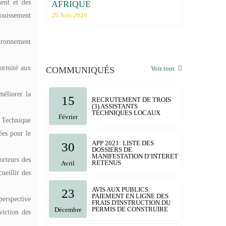
es
ent et des
AFRIQUE
régionale 
Commerce e
26 Juin 2026
fouissement
06 Mai 2026
vironnement
formité aux
Voir tout
COMMUNIQUÉS
éliorer la
15
RECRUTEMENT DE TROIS
(3) ASSISTANTS
TECHNIQUES LOCAUX
Février
s Technique
ées pour le
APP 2021: LISTE DES
30
DOSSIERS DE
MANIFESTATION D’INTERET
orteurs des
RETENUS
Avril
ueillir des
AVIS AUX PUBLICS:
23
PAIEMENT EN LIGNE DES
perspective
FRAIS D'INSTRUCTION DU
PERMIS DE CONSTRUIRE
Décembre
viction des