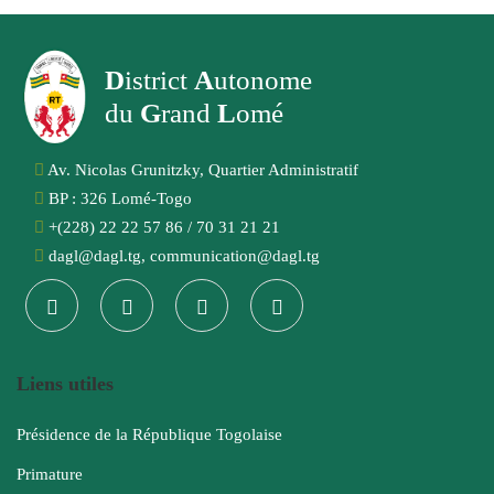
D
istrict
A
utonome
du
G
rand
L
omé
Av. Nicolas Grunitzky, Quartier Administratif
BP : 326 Lomé-Togo
+(228) 22 22 57 86 / 70 31 21 21
dagl@dagl.tg, communication@dagl.tg
Liens utiles
Présidence de la République Togolaise
Primature