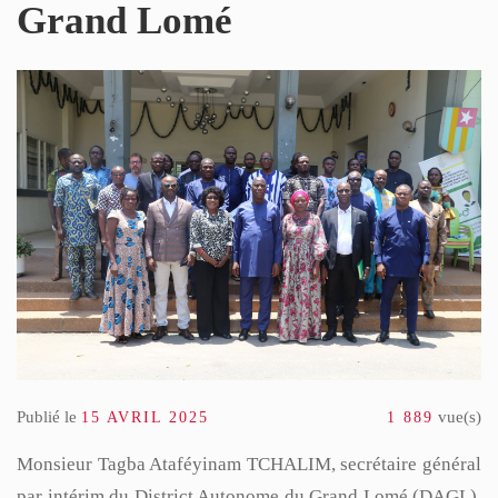
O PROPRE » : LE DAGL SUPPRIME UN DÉPOTOIR SAUVAGE DANS LA COMMUN
Grand Lomé
U PEUL III : DES ÉQUIPEMENTS SPORTIFS OFFERTS AUX COMMUNES DU GOLF
Publié le
vue(s)
15 AVRIL 2025
1 889
Monsieur Tagba Ataféyinam TCHALIM, secrétaire général
par intérim du District Autonome du Grand Lomé (DAGL),