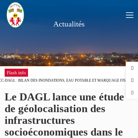
Actualités
Flash info
C-DAGL : BILAN DES INONDATIONS, EAU POTABLE ET MARQUAGE FISCAL A
 SCOLAIRE : LE GOUVERNEUR DU DAGL REÇOIT UNE DÉLÉGATION DE L’ONG 
Le DAGL lance une étude
DISPOSE DÉSORMAIS D'UNE ANTENNE RÉGIONALE DE LA CHAMBRE DE COMM
 LA FÊTE DU TRAVAIL AU DISTRICT AUTONOME DU GRAND LOMÉ
de géolocalisation des
BLÈMES D’INONDATIONS DANS LE GRAND LOMÉ : L’ENTRÉE EN SCÈNE DU M
infrastructures
NCERTATION DU DISTRICT AUTONOME DU GRAND LOMÉ A TENU SA 2ÈME RÉU
QUES D’INONDATION DANS LE GRAND LOMÉ : VERS UNE SYNERGIE D’ACTIO
socioéconomiques dans le
DU DAGL A PRIS PART AU LANCEMENT DE LA CAMPAGNE DE VACCINATION C