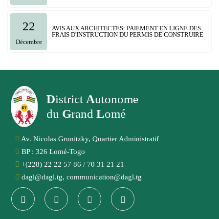
22
AVIS AUX ARCHITECTES: PAIEMENT EN LIGNE DES
FRAIS D'INSTRUCTION DU PERMIS DE CONSTRUIRE
Décembre
D
istrict
A
utonome
du
G
rand
L
omé
Av. Nicolas Grunitzky, Quartier Administratif
BP : 326 Lomé-Togo
+(228) 22 22 57 86 / 70 31 21 21
dagl@dagl.tg, communication@dagl.tg