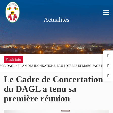
Actualités
Flash info
 CC-DAGL : BILAN DES INONDATIONS, EAU POTABLE ET MARQUAGE FISCAL 
EU SCOLAIRE : LE GOUVERNEUR DU DAGL REÇOIT UNE DÉLÉGATION DE L’ON
Le Cadre de Concertation
 DISPOSE DÉSORMAIS D'UNE ANTENNE RÉGIONALE DE LA CHAMBRE DE COM
E LA FÊTE DU TRAVAIL AU DISTRICT AUTONOME DU GRAND LOMÉ
du DAGL a tenu sa
ROBLÈMES D’INONDATIONS DANS LE GRAND LOMÉ : L’ENTRÉE EN SCÈNE DU
première réunion
ONCERTATION DU DISTRICT AUTONOME DU GRAND LOMÉ A TENU SA 2ÈME R
ISQUES D’INONDATION DANS LE GRAND LOMÉ : VERS UNE SYNERGIE D’ACTI
 DU DAGL A PRIS PART AU LANCEMENT DE LA CAMPAGNE DE VACCINATION