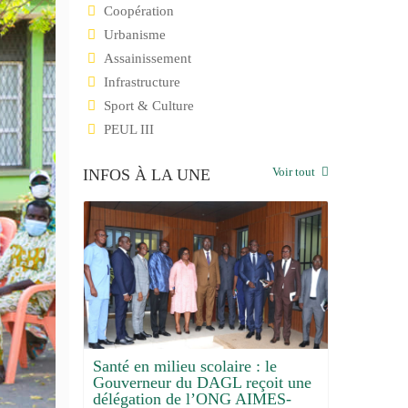
Coopération
Urbanisme
Assainissement
Infrastructure
Sport & Culture
PEUL III
Voir tout
INFOS À LA UNE
nté en milieu scolaire : le
uverneur du DAGL reçoit une
Le Grand Lomé dispose
légation de l’ONG AIMES-
désormais d'une antenne