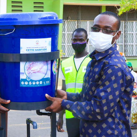
Sa
fête du Travail
3è réunion du CC-DAGL : bilan
Go
nome du Grand
des inondations, eau potable et
dé