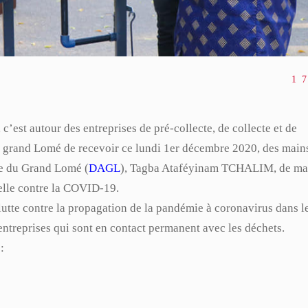
marquage fiscal au cœur des
A
discussions
26 
09 Juillet 2026
1 
’est autour des entreprises de pré-collecte, de collecte et de
 du grand Lomé de recevoir ce lundi 1er décembre 2020, des main
me du Grand Lomé (
DAGL
), Tagba Ataféyinam TCHALIM, de mat
elle contre la COVID-19.
 lutte contre la propagation de la pandémie à coronavirus dans l
 entreprises qui sont en contact permanent avec les déchets.
: