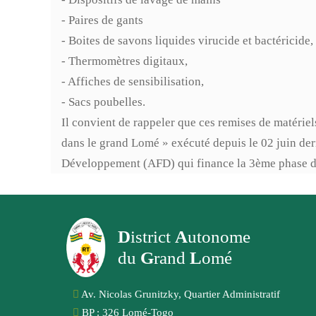
- Paires de gants
- Boites de savons liquides virucide et bactéricide,
- Thermomètres digitaux,
- Affiches de sensibilisation,
- Sacs poubelles.
Il convient de rappeler que ces remises de matériel
dans le grand Lomé » exécuté depuis le 02 juin de
Développement (AFD) qui finance la 3ème phase 
D
istrict
A
utonome
du
G
rand
L
omé
Av. Nicolas Grunitzky, Quartier Administratif
BP : 326 Lomé-Togo