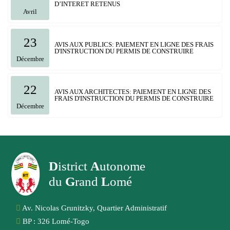
D’INTERET RETENUS
Avril
23
AVIS AUX PUBLICS: PAIEMENT EN LIGNE DES FRAIS
D'INSTRUCTION DU PERMIS DE CONSTRUIRE
Décembre
22
AVIS AUX ARCHITECTES: PAIEMENT EN LIGNE DES
FRAIS D'INSTRUCTION DU PERMIS DE CONSTRUIRE
Décembre
D
istrict
A
utonome
du
G
rand
L
omé
Av. Nicolas Grunitzky, Quartier Administratif
BP : 326 Lomé-Togo