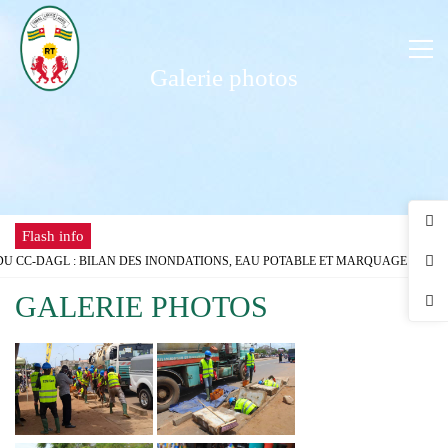
Galerie photos
Flash info
U CC-DAGL : BILAN DES INONDATIONS, EAU POTABLE ET MARQUAGE FISCA
IEU SCOLAIRE : LE GOUVERNEUR DU DAGL REÇOIT UNE DÉLÉGATION DE L’
GALERIE PHOTOS
MÉ DISPOSE DÉSORMAIS D'UNE ANTENNE RÉGIONALE DE LA CHAMBRE DE C
 DE LA FÊTE DU TRAVAIL AU DISTRICT AUTONOME DU GRAND LOMÉ
 PROBLÈMES D’INONDATIONS DANS LE GRAND LOMÉ : L’ENTRÉE EN SCÈNE 
 CONCERTATION DU DISTRICT AUTONOME DU GRAND LOMÉ A TENU SA 2ÈME
RISQUES D’INONDATION DANS LE GRAND LOMÉ : VERS UNE SYNERGIE D’AC
UR DU DAGL A PRIS PART AU LANCEMENT DE LA CAMPAGNE DE VACCINATIO